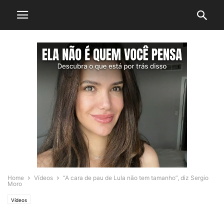
Home
Vídeos
“A cara de pau de Lula não tem tamanho”, diz Sergio
Moro
Vídeos