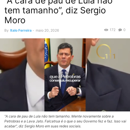
“A cara de pau de Lula não
tem tamanho”, diz Sergio
Moro
172
0
By
Italo Ferreira
-
maio 20, 2026
“A cara de pau de Lula não tem tamanho. Mente novamente sobre a
Petrobras e a Lava Jato. Falcatrua é o que o seu Governo fez e faz. Isso vai
acabar”, diz Sergio Moro em suas redes sociais.