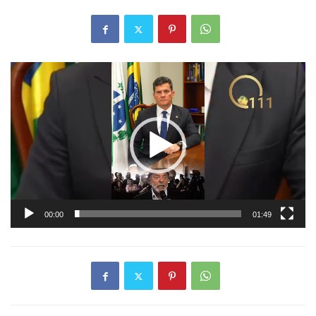
Tocador
de
vídeo
00:00
01:49