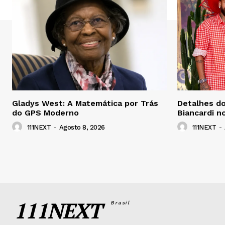
Gladys West: A Matemática por Trás
Detalhes do
do GPS Moderno
Biancardi n
111NEXT
-
Agosto 8, 2026
111NEXT
-
111NEXT
Brasil