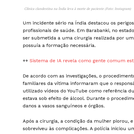
Clínica clandestina na Índia leva à morte de paciente (Foto: Instagram)
Um incidente sério na Índia destacou os perigos
profissionais de saúde. Em Barabanki, no esta
SUBSCRIB
ser submetida a uma cirurgia realizada por um
possuía a formação necessária.
++
Sistema de IA revela como gente comum está
De acordo com as investigações, o procediment
familiares da vítima informaram que o responsáv
utilizado vídeos do YouTube como referência dur
estava sob efeito de álcool. Durante o procedime
danos a vasos sanguíneos e órgãos.
Após a cirurgia, a condição da mulher piorou, e
sobreviveu às complicações. A polícia iniciou 