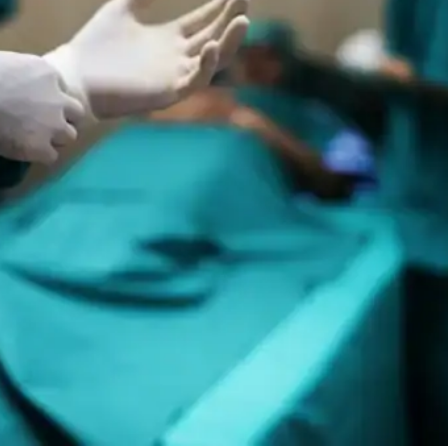
Week
e PRO
Company
Sobre Nós
Anuncie
Contato