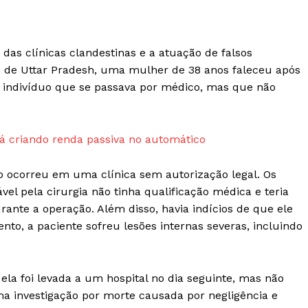
Termos de Serviços
Política de Privacidade e Cookies
RSS
 das clínicas clandestinas e a atuação de falsos
do de Uttar Pradesh, uma mulher de 38 anos faleceu após
E NOW
 indivíduo que se passava por médico, mas que não
 criando renda passiva no automático
o ocorreu em uma clínica sem autorização legal. Os
el pela cirurgia não tinha qualificação médica e teria
ante a operação. Além disso, havia indícios de que ele
nto, a paciente sofreu lesões internas severas, incluindo
 ela foi levada a um hospital no dia seguinte, mas não
uma investigação por morte causada por negligência e