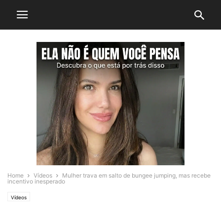
Home
Vídeos
Mulher trava em salto de bungee jumping, mas recebe
incentivo inesperado
Vídeos