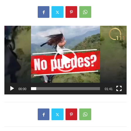
Tocador
de
vídeo
00:00
01:41