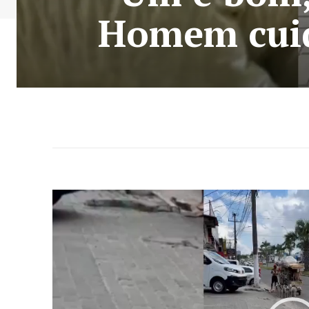
Homem cuid
T
o
c
a
d
o
r