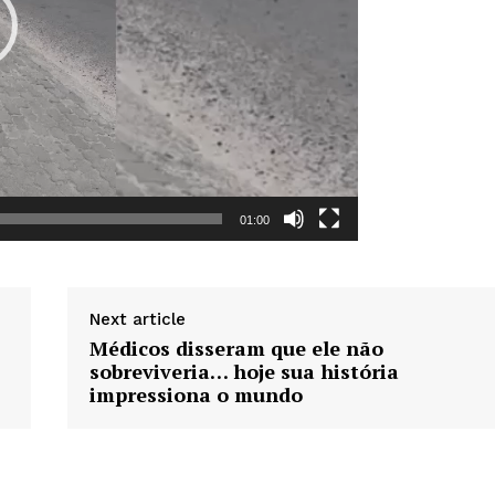
Week
e PRO
01:00
Company
Sobre Nós
Next article
Anuncie
Médicos disseram que ele não
Contato
sobreviveria… hoje sua história
Termos de Serviços
impressiona o mundo
Política de Privacidade e Cookies
RSS