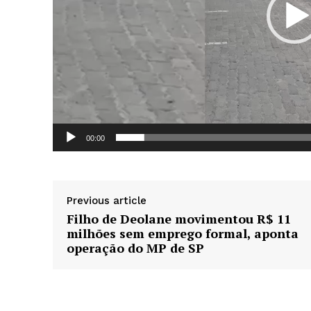
d
e
v
í
d
e
News 
o
Magazin
00:00
Previous article
Filho de Deolane movimentou R$ 11
milhões sem emprego formal, aponta
operação do MP de SP