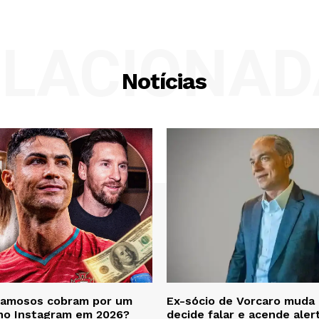
ELACIONAD
Notícias
famosos cobram por um
Ex-sócio de Vorcaro muda 
 no Instagram em 2026?
decide falar e acende aler