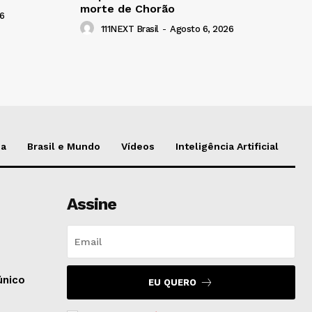
morte de Chorão
6
111NEXT Brasil
-
Agosto 6, 2026
da
Brasil e Mundo
Vídeos
Inteligência Artificial
Assine
e
único
EU QUERO