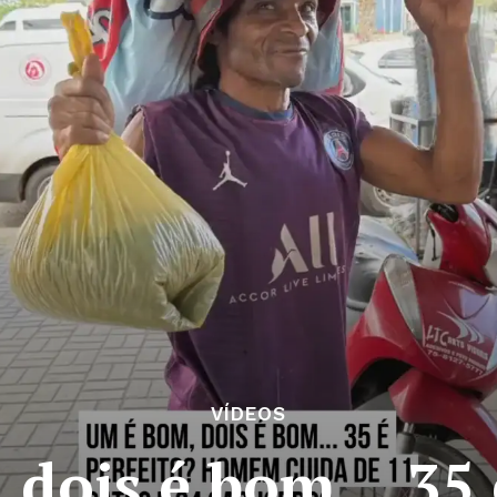
VÍDEOS
 dois é bom… 35 é