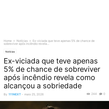
Home
Notícias
Ex-viciada que teve apenas 5% de chance de
sobreviver após incêndio revela...
Notícias
Ex-viciada que teve apenas
5% de chance de sobreviver
após incêndio revela como
alcançou a sobriedade
244
0
By
111NEXT
-
maio 25, 2026