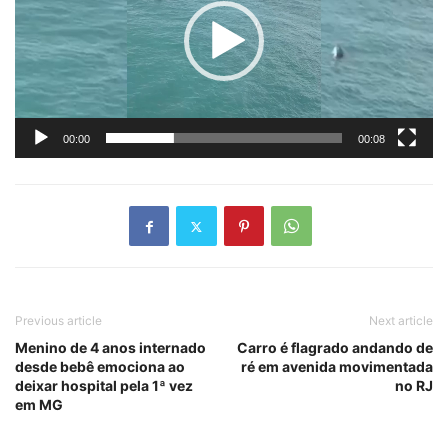
00:00
00:08
Previous article
Next article
Menino de 4 anos internado
Carro é flagrado andando de
desde bebê emociona ao
ré em avenida movimentada
deixar hospital pela 1ª vez
no RJ
em MG