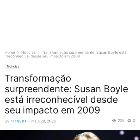
Home
Notícias
Transformação surpreendente: Susan Boyle está
irreconhecível desde seu impacto em 2009
Notícias
Transformação
surpreendente: Susan Boyle
está irreconhecível desde
seu impacto em 2009
225
0
By
111NEXT
-
maio 28, 2026