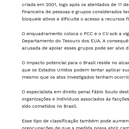
criada em 2001, logo após os atentados de 11 d
financeira de pessoas e grupos considerados te
bloqueie ativos e dificulte o acesso a recursos f
O enquadramento coloca o PCC e o CV sob a vig
Departamento do Tesouro dos EUA. A consequên
acusada de apoiar esses grupos pode ser alvo d
O impacto potencial para o Brasil reside no alc
que os Estados Unidos podem tentar aplicar suas
mesmo que os atos investigados tenham ocorrido 
O especialista em direito penal Fábio Souto d
organizações e indivíduos associados às facçõ
sido cometidos no Brasil.
Esse tipo de classificação também pode aumenta
preocupações de que a medida possa abrir cam