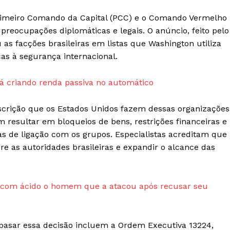
 Primeiro Comando da Capital (PCC) e o Comando Vermelho
preocupações diplomáticas e legais. O anúncio, feito pelo
as facções brasileiras em listas que Washington utiliza
as à segurança internacional.
Week
e PRO
 criando renda passiva no automático
Company
scrição que os Estados Unidos fazem dessas organizações
Sobre Nós
resultar em bloqueios de bens, restrições financeiras e
Anuncie
s de ligação com os grupos. Especialistas acreditam que
Contato
e as autoridades brasileiras e expandir o alcance das
Termos de Serviços
Política de Privacidade e Cookies
r com ácido o homem que a atacou após recusar seu
RSS
E NOW
mbasar essa decisão incluem a Ordem Executiva 13224,