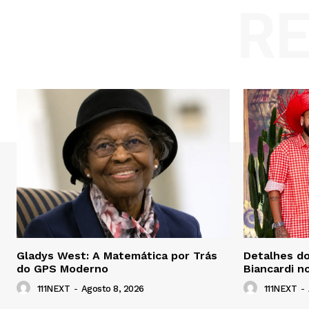
R
Gladys West: A Matemática por Trás
Detalhes do
do GPS Moderno
Biancardi n
111NEXT
-
Agosto 8, 2026
111NEXT
-