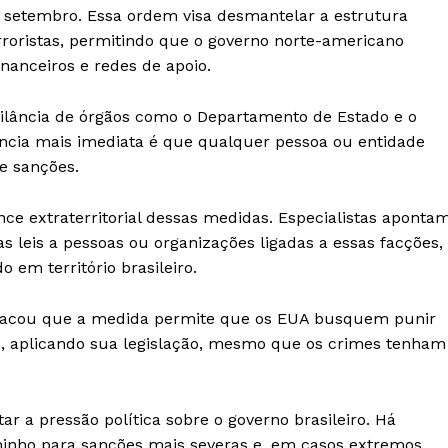
e setembro. Essa ordem visa desmantelar a estrutura
rroristas, permitindo que o governo norte-americano
inanceiros e redes de apoio.
ilância de órgãos como o Departamento de Estado e o
cia mais imediata é que qualquer pessoa ou entidade
e sanções.
ance extraterritorial dessas medidas. Especialistas aponta
 leis a pessoas ou organizações ligadas a essas facções,
em território brasileiro.
estacou que a medida permite que os EUA busquem punir
es, aplicando sua legislação, mesmo que os crimes tenham
r a pressão política sobre o governo brasileiro. Há
inho para sanções mais severas e, em casos extremos,