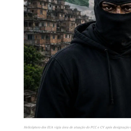
Helicóptero dos EUA vigia área de atuação do PCC e CV após designação t