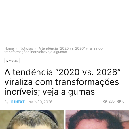
Home
Notícias
A tendência “2020 vs. 2026” viraliza com
transformações incríveis; veja algumas
Notícias
A tendência “2020 vs. 2026”
viraliza com transformações
incríveis; veja algumas
285
0
By
111NEXT
-
maio 30, 2026