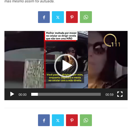
mas mesmo assim foi autuada.
Tocador
de
vídeo
00:00
00:59