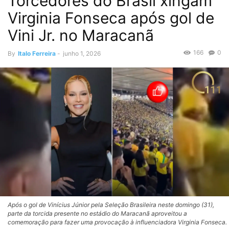
Torcedores do Brasil xingam
Virginia Fonseca após gol de
Vini Jr. no Maracanã
166
0
By
Italo Ferreira
-
junho 1, 2026
Após o gol de Vinícius Júnior pela Seleção Brasileira neste domingo (31),
parte da torcida presente no estádio do Maracanã aproveitou a
comemoração para fazer uma provocação à influenciadora Virginia Fonseca.