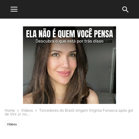
Home
Vídeos
Torcedores do Brasil xingam Virginia Fonseca após gol
de Vini Jr. no...
Vídeos