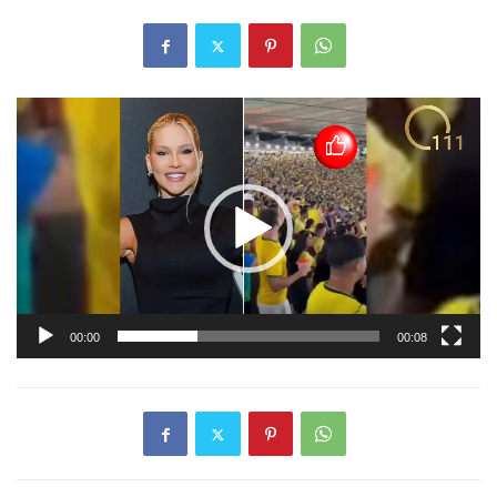
Tocador
de
vídeo
00:00
00:08