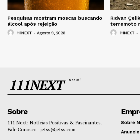
Pesquisas mostram moscas buscando
Rıdvan Çeli
álcool após rejeição
terremoto 
111NEXT
-
Agosto 9, 2026
111NEXT
-
111NEXT
Brasil
Sobre
Empr
111 Next: Notícias Positivas & Fascinantes.
Sobre 
Fale Conosco -
jetss@jetss.com
Anuncie