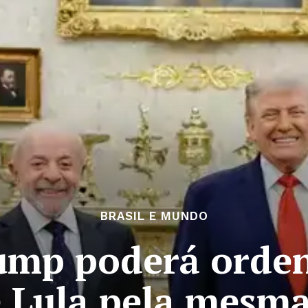
BRASIL E MUNDO
ump poderá orden
e Lula pela mesma