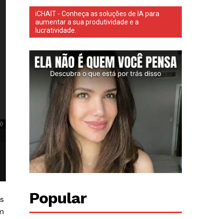
iCHAIT - Conheça as soluções de IA para
aumentar a sua produtividade e a
lucratividade.
O clima entre Washington e Brasília está cada vez mais tenso. Na última semana, o pr
Comando Vermelho, facções criminosas que têm origem no Brasil, como organizações te
O clima entre Washington e Brasília está cada vez mais tenso. Na última 
l)
que classificou o PCC e o Comando Vermelho, facções criminosas que têm 
Brasil)
Popular
os
m