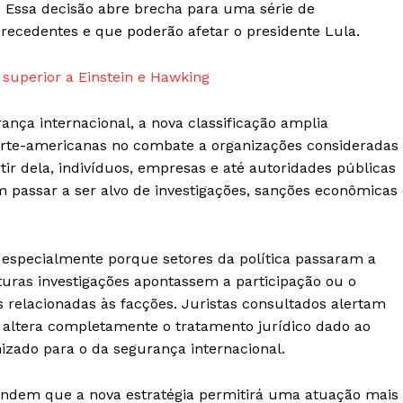
s. Essa decisão abre brecha para uma série de
Company
recedentes e que poderão afetar o presidente Lula.
Sobre Nós
superior a Einstein e Hawking
Anuncie
Contato
ança internacional, a nova classificação amplia
Termos de Serviços
norte-americanas no combate a organizações consideradas
ir dela, indivíduos, empresas e até autoridades públicas
Política de Privacidade e Cookies
 passar a ser alvo de investigações, sanções econômicas 
RSS
E NOW
 especialmente porque setores da política passaram a
turas investigações apontassem a participação ou o
s relacionadas às facções. Juristas consultados alertam
a altera completamente o tratamento jurídico dado ao
zado para o da segurança internacional.
endem que a nova estratégia permitirá uma atuação mais