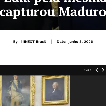
capturou Madur
By:
111NEXT Brasil
Date:
junho 3, 2026
1
of 8