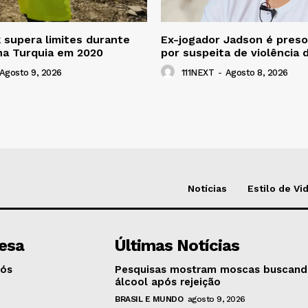
k supera limites durante
Ex-jogador Jadson é preso
na Turquia em 2020
por suspeita de violência
Agosto 9, 2026
111NEXT
-
Agosto 8, 2026
Notícias
Estilo de Vi
esa
Últimas Notícias
Nós
Pesquisas mostram moscas buscan
álcool após rejeição
BRASIL E MUNDO
agosto 9, 2026