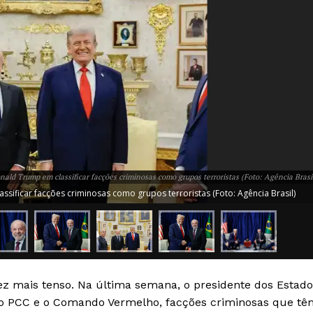
nald Trump em classificar facções criminosas como grupos terroristas (Foto: Agência Brasi
sificar facções criminosas como grupos terroristas (Foto: Agência Brasil)
vez mais tenso. Na última semana, o presidente dos Estad
Week
u o PCC e o Comando Vermelho, facções criminosas que tê
e PRO