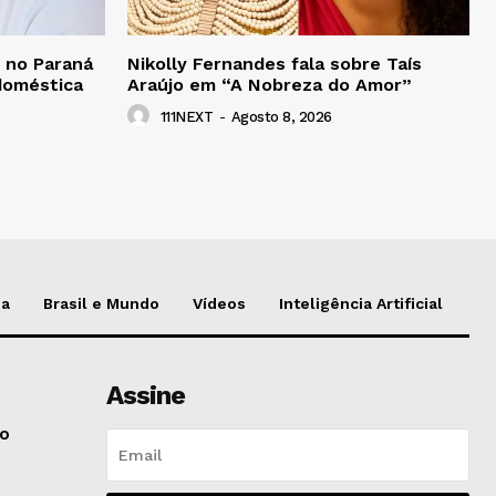
 no Paraná
Nikolly Fernandes fala sobre Taís
 doméstica
Araújo em “A Nobreza do Amor”
111NEXT
-
Agosto 8, 2026
da
Brasil e Mundo
Vídeos
Inteligência Artificial
Assine
do