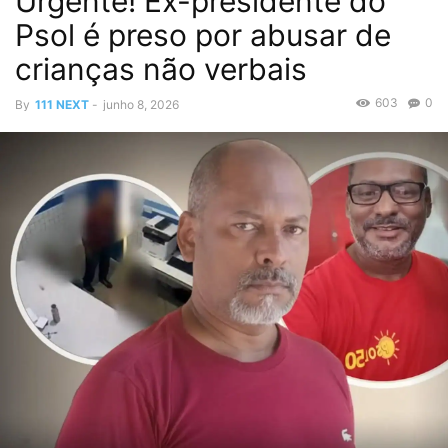
Urgente! Ex-presidente do
Psol é preso por abusar de
crianças não verbais
603
0
By
111 NEXT
-
junho 8, 2026