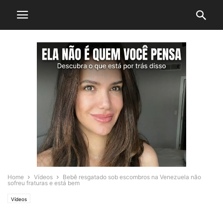
Home
Vídeos
Bebê resgatado sob escombros na Venezuela não
sofreu fraturas e está bem
Vídeos