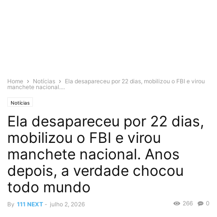
Home
Notícias
Ela desapareceu por 22 dias, mobilizou o FBI e virou
manchete nacional....
Notícias
Ela desapareceu por 22 dias,
mobilizou o FBI e virou
manchete nacional. Anos
depois, a verdade chocou
todo mundo
266
0
By
111 NEXT
-
julho 2, 2026