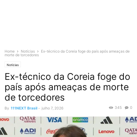
Home
Notícias
Ex-técnico da Coreia foge do país após ameaças de
morte de torcedores
Notícias
Ex-técnico da Coreia foge do
país após ameaças de morte
de torcedores
345
0
By
111NEXT Brasil
-
julho 7, 2026