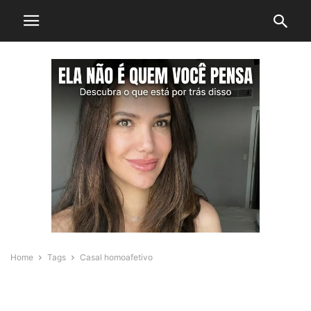
Home
Tags
Casal homoafetivo