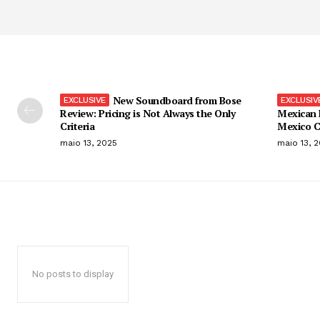
New Soundboard from Bose
Review: Pricing is Not Always the Only
Mexican 
Criteria
Mexico C
maio 13, 2025
maio 13, 
No posts to display