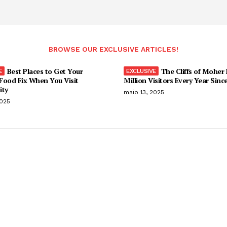
BROWSE OUR EXCLUSIVE ARTICLES!
Best Places to Get Your
The Cliffs of Moher
Food Fix When You Visit
Million Visitors Every Year Sinc
ity
maio 13, 2025
2025