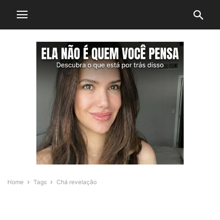
Home
Tags
Chá revelação