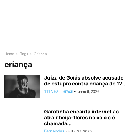
Home
Tags
Criança
criança
Juíza de Goiás absolve acusado
de estupro contra criança de 12...
111NEXT Brasil
-
junho 9, 2026
Garotinha encanta internet ao
atrair beija-flores no colo e é
chamada...
Fernandes
-
julho 28, 2025