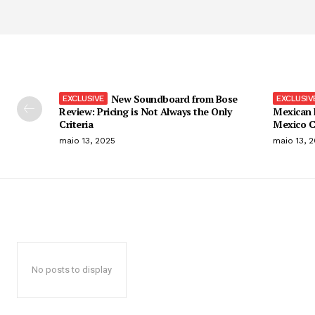
New Soundboard from Bose
Review: Pricing is Not Always the Only
Mexican 
Criteria
Mexico C
maio 13, 2025
maio 13, 
No posts to display