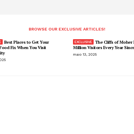
BROWSE OUR EXCLUSIVE ARTICLES!
Best Places to Get Your
The Cliffs of Moher
Food Fix When You Visit
Million Visitors Every Year Sinc
ity
maio 13, 2025
2025