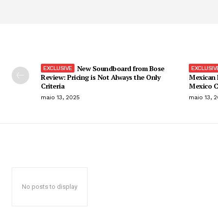
New Soundboard from Bose
Review: Pricing is Not Always the Only
Mexican 
Criteria
Mexico C
maio 13, 2025
maio 13, 
No posts to display