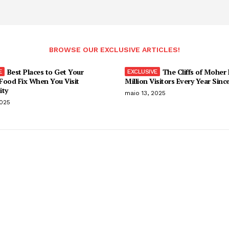
BROWSE OUR EXCLUSIVE ARTICLES!
Best Places to Get Your
The Cliffs of Moher
Food Fix When You Visit
Million Visitors Every Year Sinc
ity
maio 13, 2025
2025