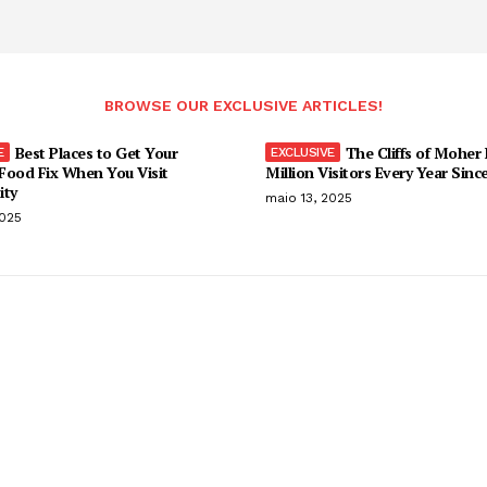
BROWSE OUR EXCLUSIVE ARTICLES!
Best Places to Get Your
The Cliffs of Moher
Food Fix When You Visit
Million Visitors Every Year Sinc
ity
maio 13, 2025
2025