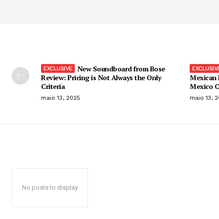
New Soundboard from Bose
Review: Pricing is Not Always the Only
Mexican 
Criteria
Mexico C
maio 13, 2025
maio 13, 
No posts to display