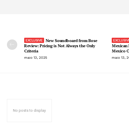
New Soundboard from Bose
Review: Pricing is Not Always the Only
Mexican 
Criteria
Mexico C
maio 13, 2025
maio 13, 
No posts to display