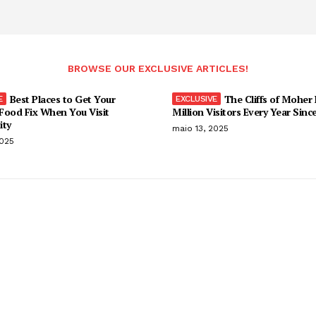
BROWSE OUR EXCLUSIVE ARTICLES!
Best Places to Get Your
The Cliffs of Moher
Food Fix When You Visit
Million Visitors Every Year Sinc
ity
maio 13, 2025
2025