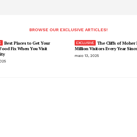
BROWSE OUR EXCLUSIVE ARTICLES!
Best Places to Get Your
The Cliffs of Moher
Food Fix When You Visit
Million Visitors Every Year Sinc
ity
maio 13, 2025
2025