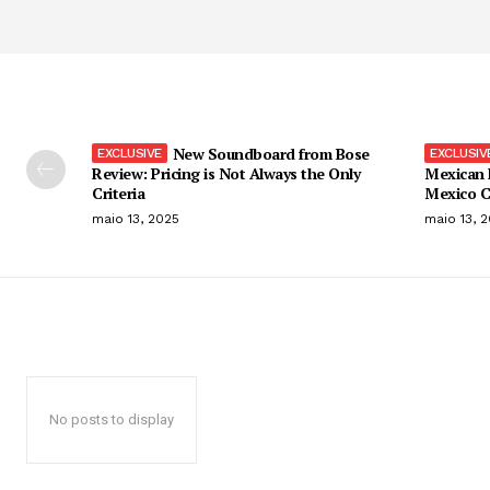
New Soundboard from Bose
Review: Pricing is Not Always the Only
Mexican 
Criteria
Mexico C
maio 13, 2025
maio 13, 
No posts to display