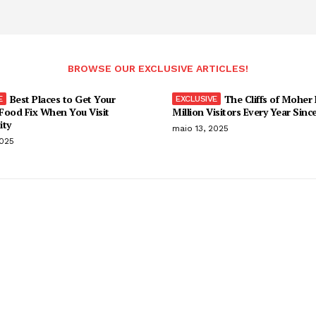
BROWSE OUR EXCLUSIVE ARTICLES!
Best Places to Get Your
The Cliffs of Moher
Food Fix When You Visit
Million Visitors Every Year Sinc
ity
maio 13, 2025
2025