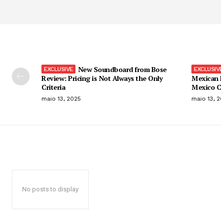
New Soundboard from Bose
Review: Pricing is Not Always the Only
Mexican 
Criteria
Mexico C
maio 13, 2025
maio 13, 
No posts to display