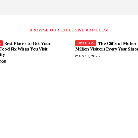
BROWSE OUR EXCLUSIVE ARTICLES!
Best Places to Get Your
The Cliffs of Moher
Food Fix When You Visit
Million Visitors Every Year Sinc
ity
maio 13, 2025
2025