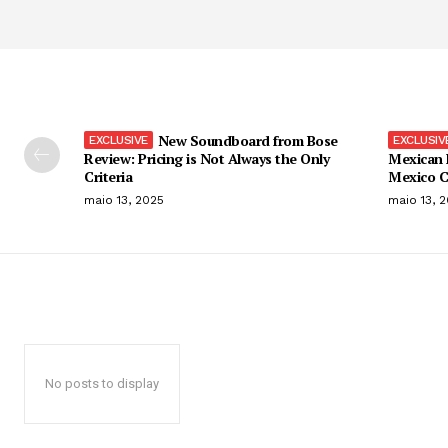
New Soundboard from Bose
Review: Pricing is Not Always the Only
Mexican 
Criteria
Mexico C
maio 13, 2025
maio 13, 
No posts to display