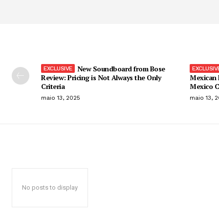
New Soundboard from Bose
Review: Pricing is Not Always the Only
Mexican 
Criteria
Mexico C
maio 13, 2025
maio 13, 
No posts to display