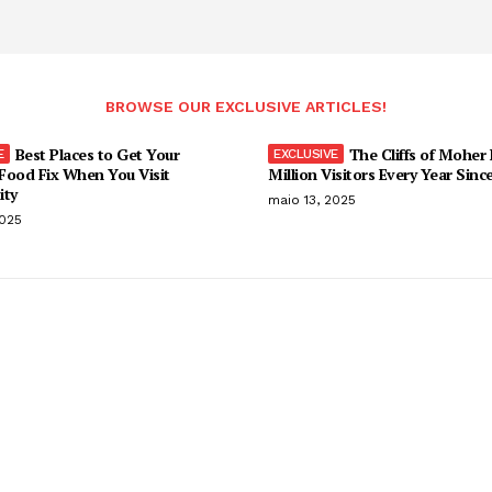
BROWSE OUR EXCLUSIVE ARTICLES!
Best Places to Get Your
The Cliffs of Moher
Food Fix When You Visit
Million Visitors Every Year Sinc
ity
maio 13, 2025
2025