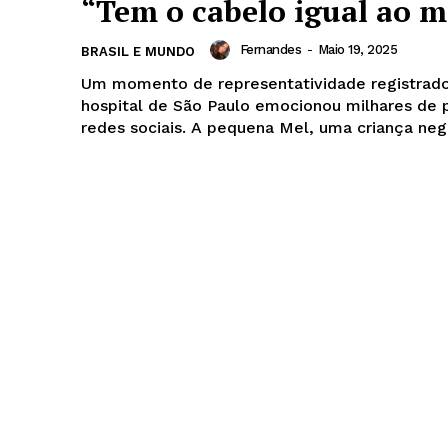
“Tem o cabelo igual ao 
Fernandes
-
Maio 19, 2025
BRASIL E MUNDO
Um momento de representatividade registra
hospital de São Paulo emocionou milhares de 
redes sociais. A pequena Mel, uma criança negra
Week
e PRO
Company
Sobre Nós
Anuncie
Contato
Termos de Serviços
Política de Privacidade e Cookies
RSS