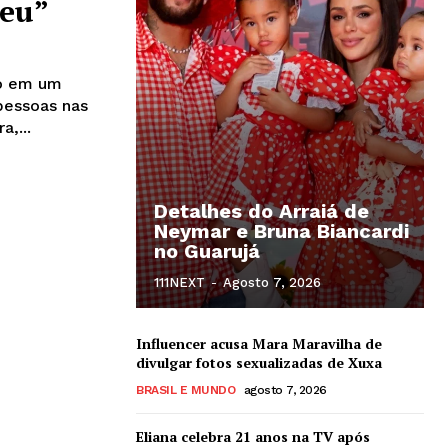
meu”
do em um
pessoas nas
,...
Detalhes do Arraiá de
Neymar e Bruna Biancardi
no Guarujá
111NEXT
-
Agosto 7, 2026
Influencer acusa Mara Maravilha de
divulgar fotos sexualizadas de Xuxa
BRASIL E MUNDO
agosto 7, 2026
Eliana celebra 21 anos na TV após