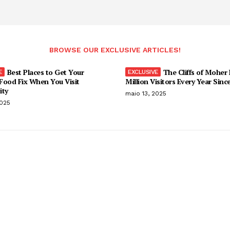
BROWSE OUR EXCLUSIVE ARTICLES!
Best Places to Get Your
The Cliffs of Moher
Food Fix When You Visit
Million Visitors Every Year Sinc
ity
maio 13, 2025
2025