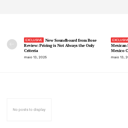
New Soundboard from Bose
Review: Pricing is Not Always the Only
Mexican 
Criteria
Mexico C
maio 13, 2025
maio 13, 
No posts to display