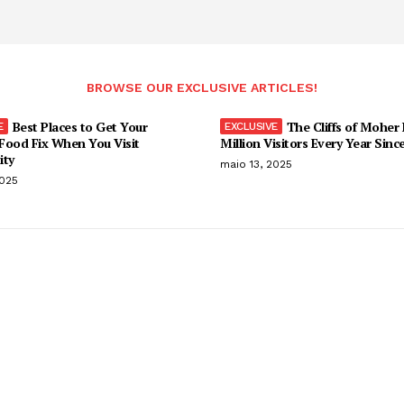
BROWSE OUR EXCLUSIVE ARTICLES!
Best Places to Get Your
The Cliffs of Moher
Food Fix When You Visit
Million Visitors Every Year Sinc
ity
maio 13, 2025
2025