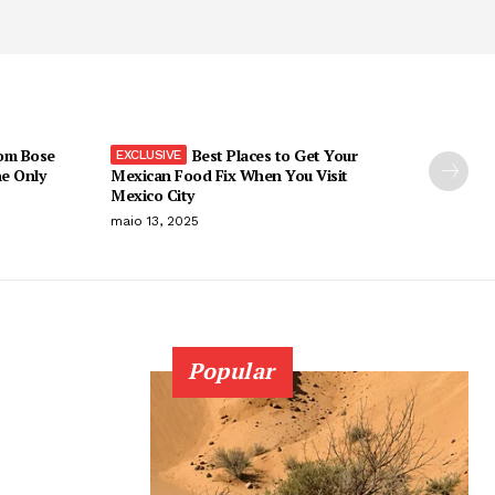
om Bose
Best Places to Get Your
he Only
Mexican Food Fix When You Visit
Mexico City
maio 13, 2025
Popular