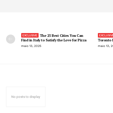
The 25 Best Cities You Can
Find in Italy to Satisfy the Love for Pizza
Toronto F
maio 13, 2025
maio 13, 
No posts to display