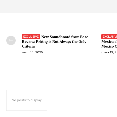
New Soundboard from Bose
Review: Pricing is Not Always the Only
Mexican 
Criteria
Mexico C
maio 13, 2025
maio 13, 
No posts to display