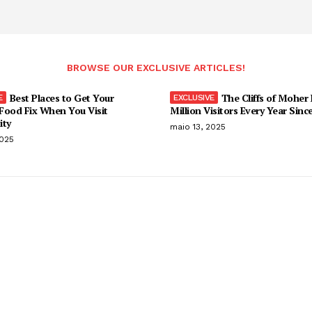
BROWSE OUR EXCLUSIVE ARTICLES!
Best Places to Get Your
The Cliffs of Moher
Food Fix When You Visit
Million Visitors Every Year Sinc
ity
maio 13, 2025
2025