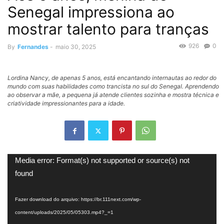
Senegal impressiona ao
mostrar talento para tranças
926
0
By
Fernandes
-
maio 30, 2025
Lordina Nancy, de apenas 5 anos, está encantando internautas ao redor do
mundo com suas habilidades como trancista no sul do Senegal. Aprendendo
ao observar a mãe, a pequena já atende clientes sozinha e mostra técnica e
criatividade impressionantes para a idade.
Tocador
Media error: Format(s) not supported or source(s) not
de
found
vídeo
Fazer download do arquivo: https://br.111next.com/wp-
content/uploads/2025/05/05303.mp4?_=1