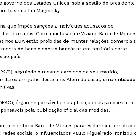
 o governo dos Estados Unidos, sob a gestão do presidente
Anuncie
om base na Lei Magnitsky.
Contato
Termos de Serviços
ana que impõe sanções a indivíduos acusados de
eitos humanos. Com a inclusão de Viviane Barci de Morae
Política de Privacidade e Cookies
s nos EUA estão proibidas de manter relações comerciais
RSS
ento de bens e contas bancárias em território norte-
s ao país.
E NOW
a (22/9), seguindo o mesmo caminho de seu marido,
imilares em julho deste ano. Além do casal, uma entidade
itivas.
(OFAC), órgão responsável pela aplicação das sanções, e o
onsáveis pela publicação oficial das medidas.
om o escritório Barci de Moraes para esclarecer o motivo 
redes sociais, o influenciador Paulo Figueiredo ironizou 