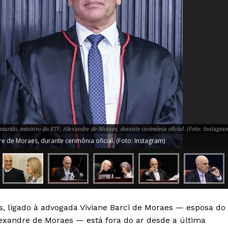
marido, ministro do STF, Alexandre de Moraes, durante cerimônia oficial. (Foto: Instagra
e de Moraes, durante cerimônia oficial. (Foto: Instagram)
Week
e PRO
Company
es, ligado à advogada Viviane Barci de Moraes — esposa do
exandre de Moraes — está fora do ar desde a última
Sobre Nós