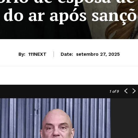
 do ar após sanç
By:
111NEXT
Date:
setembro 27, 2025
1
of 9