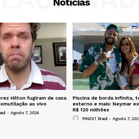
Notícias
erez Hilton fugiram de casa
Piscina de borda infinita, t
omutilação ao vivo
externo e mais: Neymar ex
R$ 120 milhões
sil
-
Agosto 7, 2026
111NEXT Brasil
-
Agosto 7, 202