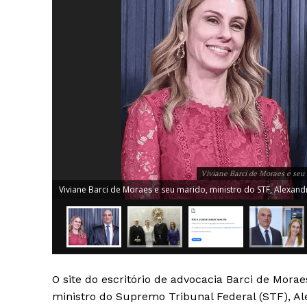
Viviane Barci de Moraes e seu 
Viviane Barci de Moraes e seu marido, ministro do STF, Alexandr
News 
Magazin
O site do escritório de advocacia Barci de Mora
ministro do Supremo Tribunal Federal (STF), Al