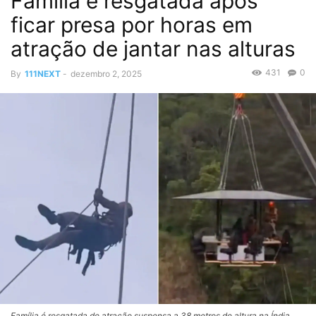
Família é resgatada após
ficar presa por horas em
atração de jantar nas alturas
431
0
By
111NEXT
-
dezembro 2, 2025
Família é resgatada de atração suspensa a 38 metros de altura na Índia.