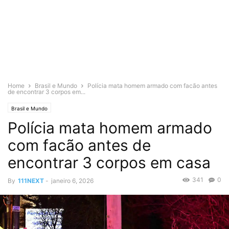
Home
Brasil e Mundo
Polícia mata homem armado com facão antes
de encontrar 3 corpos em...
Brasil e Mundo
Polícia mata homem armado
com facão antes de
encontrar 3 corpos em casa
341
0
By
111NEXT
-
janeiro 6, 2026