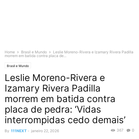
Home
Brasil e Mundo
Leslie Moreno-Rivera e Izamary Rivera Padilla
morrem em batida contra placa de...
Brasil e Mundo
Leslie Moreno-Rivera e
Izamary Rivera Padilla
morrem em batida contra
placa de pedra: ‘Vidas
interrompidas cedo demais’
367
0
By
111NEXT
-
janeiro 22, 2026