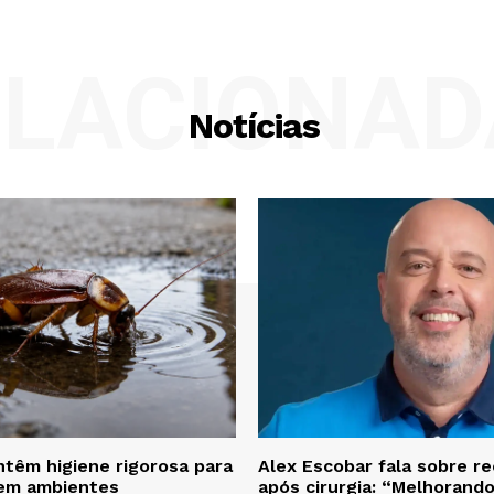
ELACIONAD
Notícias
têm higiene rigorosa para
Alex Escobar fala sobre r
 em ambientes
após cirurgia: “Melhorand