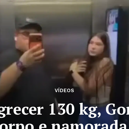
VÍDEOS
recer 130 kg, Go
corpo e namorada