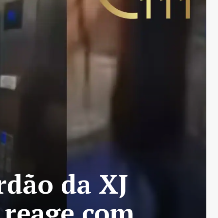
rdão da XJ
 reage com