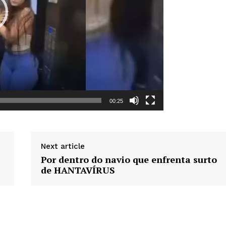
Week
e PRO
Company
00:25
Sobre Nós
Next article
Anuncie
Por dentro do navio que enfrenta surto
Contato
de HANTAVÍRUS
Termos de Serviços
Política de Privacidade e Cookies
RSS