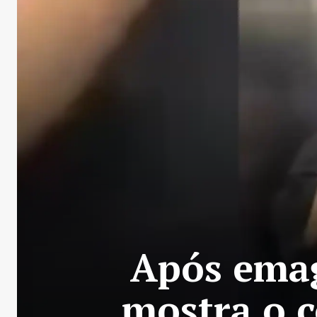
Após emag
mostra o 