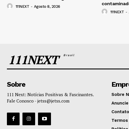
contaminad
111NEXT
-
Agosto 8, 2026
111NEXT
-
111NEXT
Brasil
Sobre
Empr
111 Next: Notícias Positivas & Fascinantes.
Sobre 
Fale Conosco -
jetss@jetss.com
Anuncie
Contat
Termos 
Política