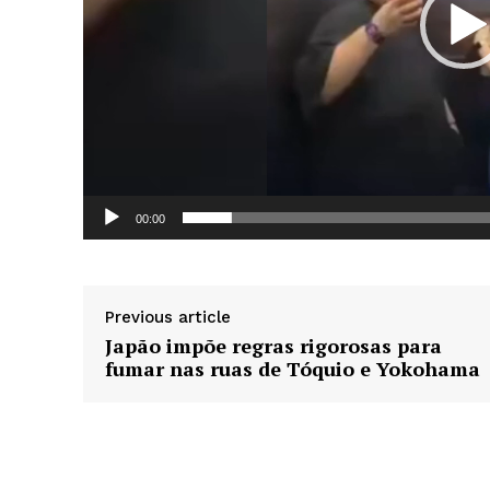
d
e
v
í
d
e
News 
o
Magazin
00:00
Previous article
Japão impõe regras rigorosas para
fumar nas ruas de Tóquio e Yokohama