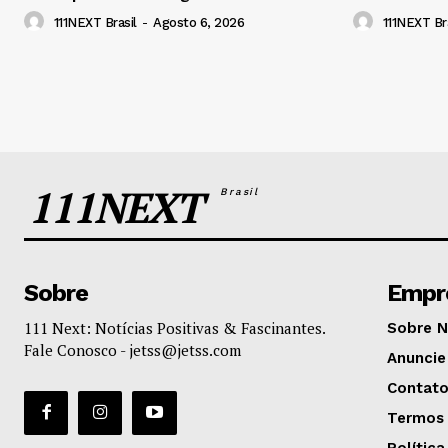
111NEXT Brasil
-
Agosto 6, 2026
111NEXT Bra
111NEXT
Brasil
Sobre
Empr
111 Next: Notícias Positivas & Fascinantes.
Sobre 
Fale Conosco -
jetss@jetss.com
Anuncie
Contat
Termos 
Política