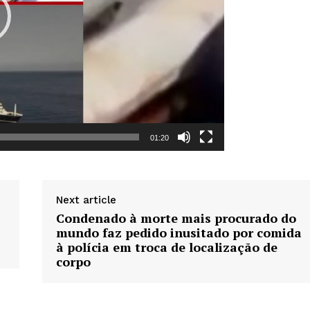
Week
e PRO
01:20
Company
Sobre Nós
Next article
Anuncie
Condenado à morte mais procurado do
Contato
mundo faz pedido inusitado por comida
Termos de Serviços
à polícia em troca de localização de
corpo
Política de Privacidade e Cookies
RSS