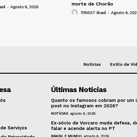
morte de Chorão
sil
-
Agosto 6, 2026
111NEXT Brasil
-
Agosto 6, 202
Notícias
Estilo de Vi
esa
Últimas Notícias
Nós
Quanto os famosos cobram por um 
post no Instagram em 2026?
NOTÍCIAS
agosto 6, 2026
o
Ex-sócio de Vorcaro muda defesa, d
de Serviços
falar e acende alerta no PT
BRASIL E MUNDO
agosto 6, 2026
 de Privacidade