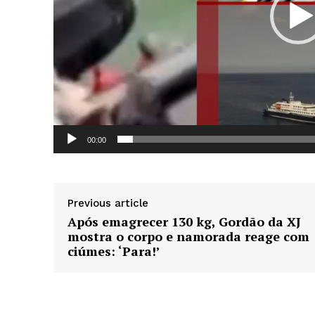
d
e
v
í
d
e
News 
o
Magazin
00:00
Previous article
Após emagrecer 130 kg, Gordão da XJ
mostra o corpo e namorada reage com
ciúmes: ‘Para!’