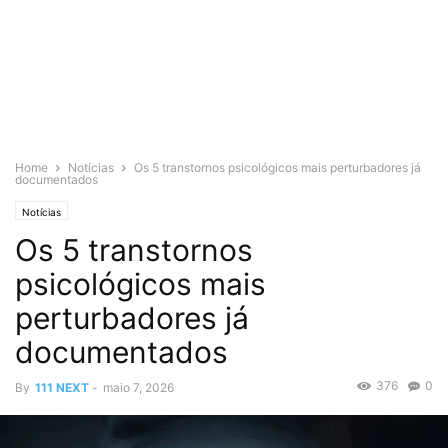
Home
Notícias
Os 5 transtornos psicológicos mais perturbadores já
documentados
Notícias
Os 5 transtornos
psicológicos mais
perturbadores já
documentados
376
0
By
111 NEXT
-
maio 7, 2026