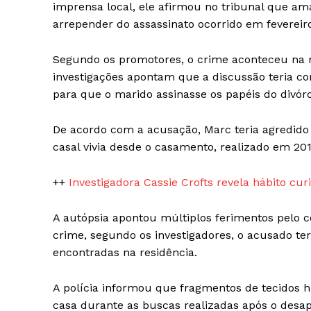
Magazin
imprensa local, ele afirmou no tribunal que am
arrepender do assassinato ocorrido em fevereir
Segundo os promotores, o crime aconteceu na re
investigações apontam que a discussão teria co
para que o marido assinasse os papéis do divórc
De acordo com a acusação, Marc teria agredido
casal vivia desde o casamento, realizado em 201
++
Investigadora Cassie Crofts revela hábito cur
SUBSCRIB
A autópsia apontou múltiplos ferimentos pelo 
crime, segundo os investigadores, o acusado ter
encontradas na residência.
A polícia informou que fragmentos de tecidos 
casa durante as buscas realizadas após o desap