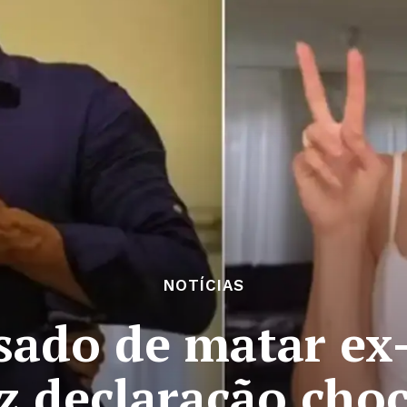
NOTÍCIAS
ado de matar ex-
az declaração cho