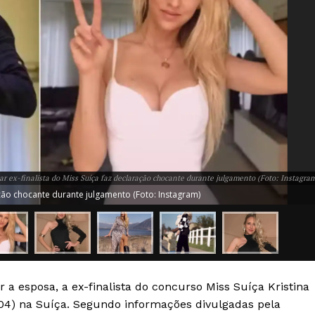
r ex-finalista do Miss Suíça faz declaração chocante durante julgamento (Foto: Instagra
ção chocante durante julgamento (Foto: Instagram)
a esposa, a ex-finalista do concurso Miss Suíça Kristina
Week
04) na Suíça. Segundo informações divulgadas pela