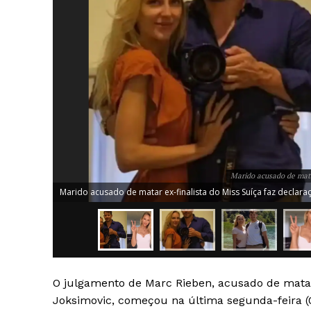
Marido acusado de mata
Marido acusado de matar ex-finalista do Miss Suíça faz declara
O julgamento de Marc Rieben, acusado de matar 
News 
Joksimovic, começou na última segunda-feira (