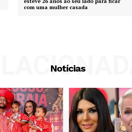
esteve 26 anos ao seu lado para ficar
com uma mulher casada
ELACIONAD
Notícias