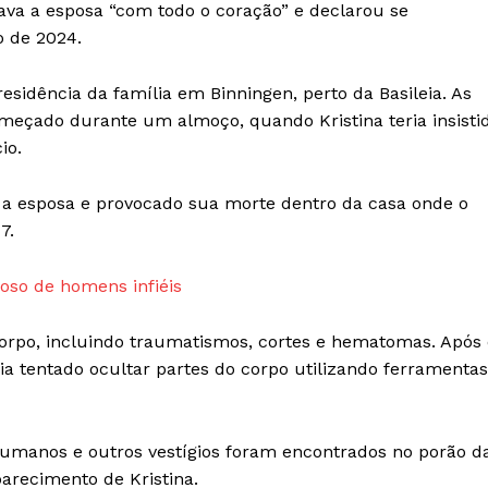
e PRO
ava a esposa “com todo o coração” e declarou se
Company
o de 2024.
Sobre Nós
sidência da família em Binningen, perto da Basileia. As
meçado durante um almoço, quando Kristina teria insisti
Anuncie
io.
Contato
Termos de Serviços
 a esposa e provocado sua morte dentro da casa onde o
Política de Privacidade e Cookies
7.
RSS
ioso de homens infiéis
E NOW
corpo, incluindo traumatismos, cortes e hematomas. Após 
ia tentado ocultar partes do corpo utilizando ferramentas
humanos e outros vestígios foram encontrados no porão d
arecimento de Kristina.