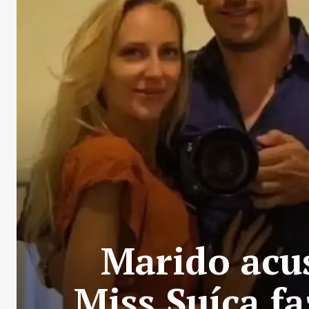
Marido acus
Miss Suíça f