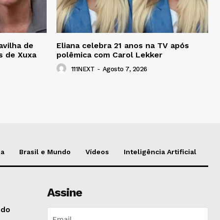
avilha de
Eliana celebra 21 anos na TV após
s de Xuxa
polêmica com Carol Lekker
111NEXT
-
Agosto 7, 2026
da
Brasil e Mundo
Vídeos
Inteligência Artificial
Assine
 do