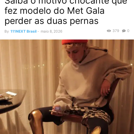
Saiba o motivo chocante que
fez modelo do Met Gala
perder as duas pernas
379
0
By
111NEXT Brasil
-
maio 8, 2026