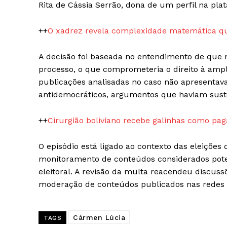
Rita de Cássia Serrão
, dona de um perfil na pl
++
O xadrez revela complexidade matemática q
A decisão foi baseada no entendimento de que 
SUBSCRIB
processo, o que comprometeria o direito à ampl
publicações analisadas no caso não apresenta
antidemocráticos, argumentos que haviam suste
++
Cirurgião boliviano recebe galinhas como pag
O episódio está ligado ao contexto das eleições
monitoramento de conteúdos considerados pote
eleitoral. A revisão da multa reacendeu discussõ
moderação de conteúdos publicados nas redes s
Cármen Lúcia
TAGS