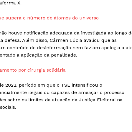
ataforma
X
.
Termos de Serviços
Política de Privacidade e Cookies
ue supera o número de átomos do universo
RSS
não houve notificação adequada da investigada ao longo d
E NOW
a defesa. Além disso, Cármen Lúcia avaliou que as
vam conteúdo de desinformação nem faziam apologia a at
ntado a aplicação da penalidade.
amento por cirurgia solidária
 de 2022, período em que o TSE intensificou o
ncialmente ilegais ou capazes de ameaçar o processo
es sobre os limites da atuação da Justiça Eleitoral na
ociais.