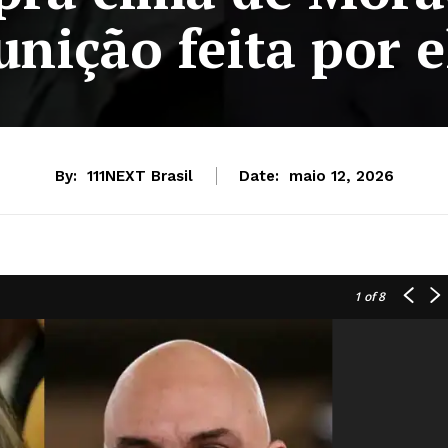
unição feita por e
By:
111NEXT Brasil
Date:
maio 12, 2026
1
of 8