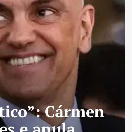
tico”: Cármen
es e anula