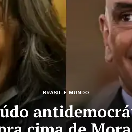
BRASIL E MUNDO
eúdo antidemocrá
 pra cima de Mora