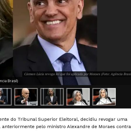
Cármen Lúcia revoga lei que foi aplicada por Moraes (Foto: Agência Brasi
cia Brasil)
Week
e PRO
Company
Sobre Nós
dente do
Tribunal Superior Eleitoral
, decidiu revogar uma
Anuncie
a anteriormente pelo ministro
Alexandre de Moraes
contra
Contato