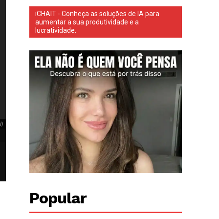
iCHAIT - Conheça as soluções de IA para
aumentar a sua produtividade e a
lucratividade.
Nesta semana, a ministra Cármen Lúcia, presidente do Tribunal Superior Eleitoral, dec
anteriormente pelo ministro Alexandre de Moraes contra Rita de Cássia Serrão, dona d
Nesta semana, a ministra Cármen Lúcia, presidente do Tribunal Superior El
l)
aplicada anteriormente pelo ministro Alexandre de Moraes contra Rita de C
Brasil)
Popular