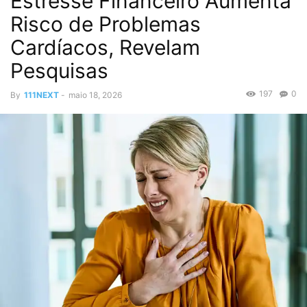
Estresse Financeiro Aumenta
Risco de Problemas
Cardíacos, Revelam
Pesquisas
197
0
By
111NEXT
-
maio 18, 2026