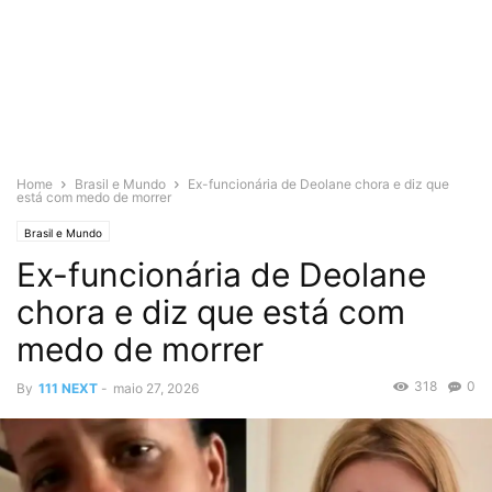
Home
Brasil e Mundo
Ex-funcionária de Deolane chora e diz que
está com medo de morrer
Brasil e Mundo
Ex-funcionária de Deolane
chora e diz que está com
medo de morrer
318
0
By
111 NEXT
-
maio 27, 2026