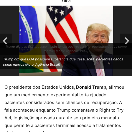
1
of 8
Trump diz que EUA possuem substância que 'ressuscita' pacientes dados como
mortos (Foto: Agência Brasil)
Trump diz que EUA possuem substância que 'ressuscita' pacientes dados
como mortos (Foto: Agência Brasil)
O presidente dos Estados Unidos,
Donald Trump
, afirmou
que um medicamento experimental teria ajudado
pacientes considerados sem chances de recuperação. A
fala aconteceu enquanto Trump comentava o Right to Try
Act, legislação aprovada durante seu primeiro mandato
que permite a pacientes terminais acesso a tratamentos