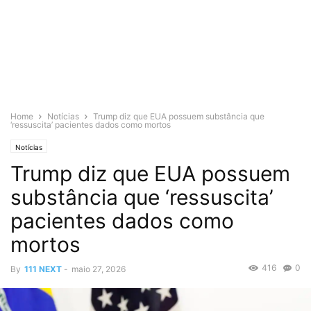
Home
Notícias
Trump diz que EUA possuem substância que
‘ressuscita’ pacientes dados como mortos
Notícias
Trump diz que EUA possuem
substância que ‘ressuscita’
pacientes dados como
mortos
416
0
By
111 NEXT
-
maio 27, 2026