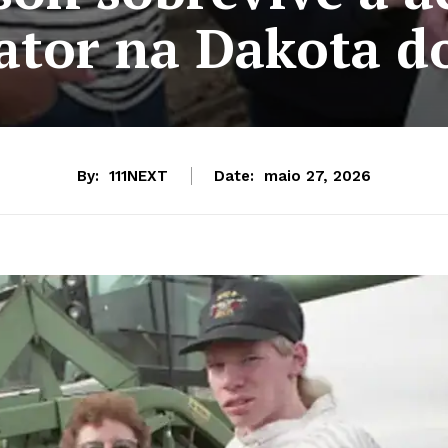
ator na Dakota d
By:
111NEXT
Date:
maio 27, 2026