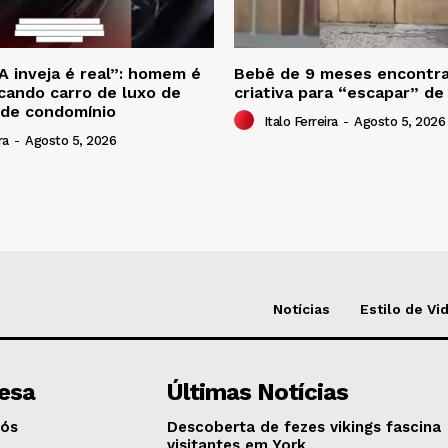
A inveja é real”: homem é
Bebê de 9 meses encontra
scando carro de luxo de
criativa para “escapar” de
 de condomínio
Italo Ferreira
-
Agosto 5, 2026
ra
-
Agosto 5, 2026
Notícias
Estilo de Vi
esa
Últimas Notícias
Nós
Descoberta de fezes vikings fascina
visitantes em York