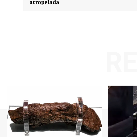
atropelada
R