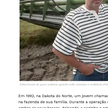
News 
Magazin
Sobrevivente de grave acidente agrícola exibe cicatrizes e resiliência (Fo
Em 1992, na Dakota do Norte, um jovem chama
na fazenda de sua família. Durante a operação 
ambos os seus braços, deixando-o sozinho e e