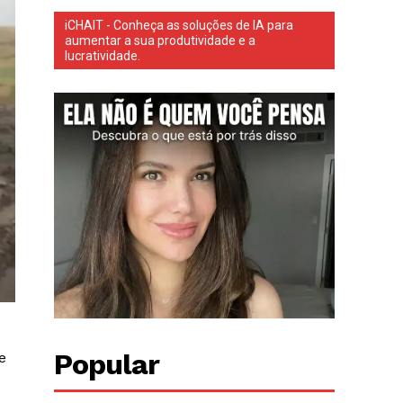
iCHAIT - Conheça as soluções de IA para
aumentar a sua produtividade e a
lucratividade.
Popular
e