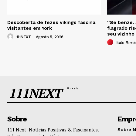
Descoberta de fezes vikings fascina
“Se benze. 
visitantes em York
flagrado ri
seu vizinho
111NEXT
-
Agosto 5, 2026
Italo Ferrei
111NEXT
Brasil
Sobre
Empr
111 Next: Notícias Positivas & Fascinantes.
Sobre 