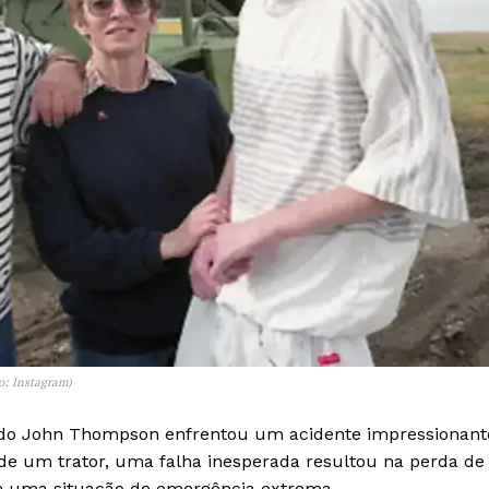
Week
e PRO
Company
Sobre Nós
Anuncie
to: Instagram)
Contato
do John Thompson enfrentou um acidente impressionant
Termos de Serviços
de um trator, uma falha inesperada resultou na perda de
Política de Privacidade e Cookies
m uma situação de emergência extrema.