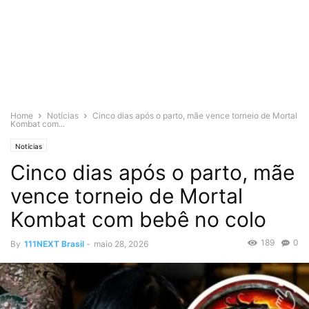
Home
Notícias
Cinco dias após o parto, mãe vence torneio de Mortal
Kombat com...
Notícias
Cinco dias após o parto, mãe
vence torneio de Mortal
Kombat com bebê no colo
189
0
By
111NEXT Brasil
-
maio 28, 2026