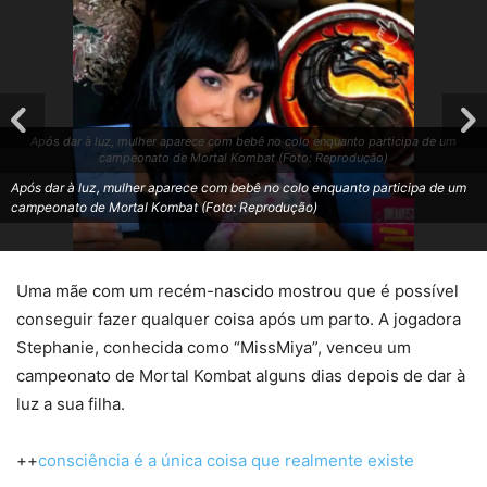
Após dar à luz, mulher aparece com bebê no colo enquanto participa de um
campeonato de Mortal Kombat (Foto: Reprodução)
Após dar à luz, mulher aparece com bebê no colo enquanto participa de um
campeonato de Mortal Kombat (Foto: Reprodução)
Uma mãe com um recém-nascido mostrou que é possível
conseguir fazer qualquer coisa após um parto. A jogadora
Stephanie, conhecida como “MissMiya”, venceu um
campeonato de Mortal Kombat alguns dias depois de dar à
luz a sua filha.
++
consciência é a única coisa que realmente existe