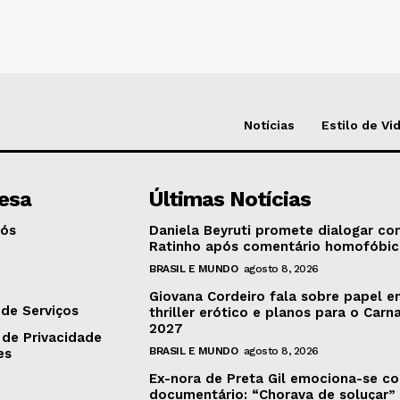
Notícias
Estilo de Vi
esa
Últimas Notícias
Nós
Daniela Beyruti promete dialogar c
Ratinho após comentário homofóbi
BRASIL E MUNDO
agosto 8, 2026
o
Giovana Cordeiro fala sobre papel 
de Serviços
thriller erótico e planos para o Carn
2027
 de Privacidade
BRASIL E MUNDO
agosto 8, 2026
es
Ex-nora de Preta Gil emociona-se c
documentário: “Chorava de soluçar”