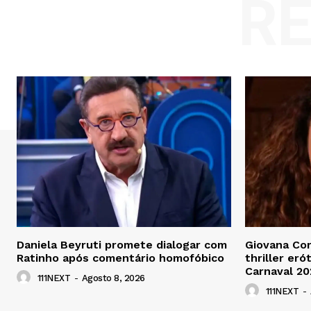
R
Daniela Beyruti promete dialogar com
Giovana Cor
Ratinho após comentário homofóbico
thriller eró
Carnaval 20
111NEXT
-
Agosto 8, 2026
111NEXT
-