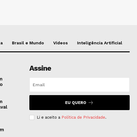
da
Brasil e Mundo
Vídeos
Inteligência Artificial
Assine
om
co
em
EU QUERO
aval
Li e aceito a
Política de Privacidade
.
om