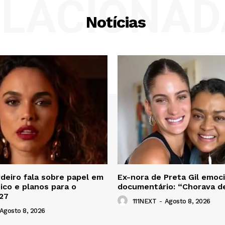
ELACIONAD
Notícias
deiro fala sobre papel em
Ex-nora de Preta Gil emoc
tico e planos para o
documentário: “Chorava d
27
111NEXT
-
Agosto 8, 2026
Agosto 8, 2026