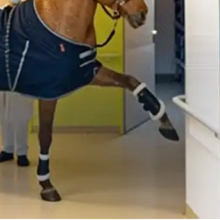
Week
e PRO
Company