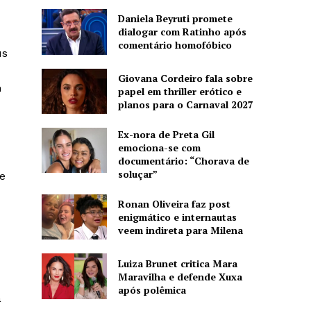
Daniela Beyruti promete
dialogar com Ratinho após
comentário homofóbico
us
Giovana Cordeiro fala sobre
m
papel em thriller erótico e
planos para o Carnaval 2027
Ex-nora de Preta Gil
emociona-se com
documentário: “Chorava de
soluçar”
e
Ronan Oliveira faz post
enigmático e internautas
veem indireta para Milena
Luiza Brunet critica Mara
Maravilha e defende Xuxa
após polêmica
a