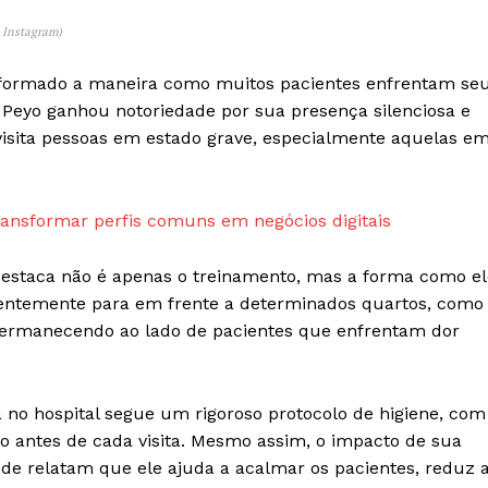
Sobre Nós
: Instagram)
Anuncie
Contato
formado a maneira como muitos pacientes enfrentam se
Termos de Serviços
 Peyo ganhou notoriedade por sua presença silenciosa e
visita pessoas em estado grave, especialmente aquelas e
Política de Privacidade e Cookies
RSS
ansformar perfis comuns em negócios digitais
E NOW
 destaca não é apenas o treinamento, mas a forma como el
uentemente para em frente a determinados quartos, como
permanecendo ao lado de pacientes que enfrentam dor
a no hospital segue um rigoroso protocolo de higiene, com
 antes de cada visita. Mesmo assim, o impacto de sua
aúde relatam que ele ajuda a acalmar os pacientes, reduz 