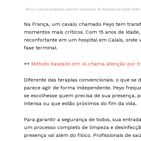
Peyo, o cavalo terapeuta, percorre corredores de hospital em Calais (Foto
Na França, um cavalo chamado Peyo tem trans
momentos mais críticos. Com 15 anos de idade,
reconfortante em um hospital em Calais, onde 
fase terminal.
++
Método baseado em IA chama atenção por tr
SUBSCRIB
Diferente das terapias convencionais, o que se
parece agir de forma independente. Peyo freq
se escolhesse quem precisa de sua presença, 
intensa ou que estão próximos do fim da vida.
Para garantir a segurança de todos, sua entrad
um processo completo de limpeza e desinfecção
presença vai além do físico. Profissionais de s